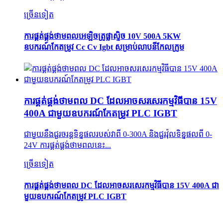
ច្រើនទៀត
ការផ្គត់ផ្គង់ថាមពលអេឡិចត្រូផ្លាស្ទិច 10V 500A 5KW
ឧបករណ៍កែតម្រូវ Cc Cv Igbt សម្រាប់លាបនីកែលក្រូម
ការផ្គត់ផ្គង់ថាមពល DC ដែលអាចសរសេរកម្មវិធីបាន 15V
400A ជាមួយឧបករណ៍កែតម្រូវ PLC IGBT
ជាមួយនឹងជួរចរន្តទិន្នផលរបស់វាពី 0-300A និងជួរវ៉ុលទិន្នផលពី 0-
24V ការផ្គត់ផ្គង់ថាមពលនេះ...
ច្រើនទៀត
ការផ្គត់ផ្គង់ថាមពល DC ដែលអាចសរសេរកម្មវិធីបាន 15V 400A ជា
មួយឧបករណ៍កែតម្រូវ PLC IGBT