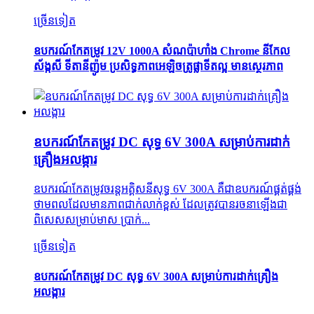
ច្រើនទៀត
ឧបករណ៍កែតម្រូវ 12V 1000A សំណប៉ាហាំង Chrome នីកែល
ស័ង្កសី ទីតានីញ៉ូម ប្រសិទ្ធភាពអេឡិចត្រូផ្លាទីតល្អ មានស្ថេរភាព
ឧបករណ៍កែតម្រូវ DC សុទ្ធ 6V 300A សម្រាប់ការដាក់
គ្រឿងអលង្ការ
ឧបករណ៍​កែតម្រូវ​ចរន្តអគ្គិសនី​សុទ្ធ 6V 300A គឺជា​ឧបករណ៍​ផ្គត់ផ្គង់​
ថាមពល​ដែលមាន​ភាពជាក់លាក់​ខ្ពស់ ដែល​ត្រូវបាន​រចនា​ឡើង​ជា
ពិសេស​សម្រាប់​មាស ប្រាក់...
ច្រើនទៀត
ឧបករណ៍កែតម្រូវ DC សុទ្ធ 6V 300A សម្រាប់ការដាក់គ្រឿង
អលង្ការ