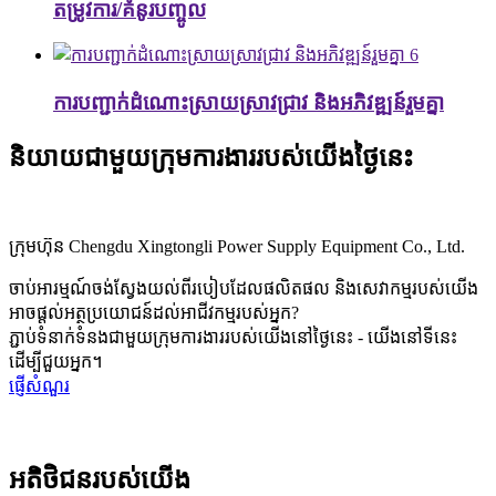
តម្រូវការ/គំនូរបញ្ចូល
6
ការបញ្ជាក់ដំណោះស្រាយស្រាវជ្រាវ និងអភិវឌ្ឍន៍រួមគ្នា
និយាយជាមួយក្រុមការងាររបស់យើងថ្ងៃនេះ
ក្រុមហ៊ុន Chengdu Xingtongli Power Supply Equipment Co., Ltd.
ចាប់អារម្មណ៍ចង់ស្វែងយល់ពីរបៀបដែលផលិតផល និងសេវាកម្មរបស់យើង
អាចផ្តល់អត្ថប្រយោជន៍ដល់អាជីវកម្មរបស់អ្នក?
ភ្ជាប់ទំនាក់ទំនងជាមួយក្រុមការងាររបស់យើងនៅថ្ងៃនេះ - យើងនៅទីនេះ
ដើម្បីជួយអ្នក។
ផ្ញើសំណួរ
អតិថិជនរបស់យើង