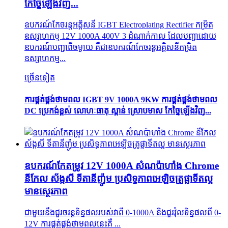
កែច្នៃឡើងវិញ...
ឧបករណ៍​កែ​ចរន្តអគ្គិសនី IGBT Electroplating Rectifier កម្រិត​
ឧស្សាហកម្ម 12V 1000A 400V 3 ដំណាក់កាល ដែល​បញ្ជា​ដោយ​
ឧបករណ៍​បញ្ជា​ពីចម្ងាយ គឺជា​ឧបករណ៍​កែ​ចរន្តអគ្គិសនី​កម្រិត​
ឧស្សាហកម្ម...
ច្រើនទៀត
ការផ្គត់ផ្គង់ថាមពល IGBT 9V 1000A 9KW ការផ្គត់ផ្គង់ថាមពល
DC ប្រេកង់ខ្ពស់ លោហៈធាតុ ស្ពាន់ ស្រោបមាស កែច្នៃឡើងវិញ...
ឧបករណ៍កែតម្រូវ 12V 1000A សំណប៉ាហាំង Chrome
នីកែល ស័ង្កសី ទីតានីញ៉ូម ប្រសិទ្ធភាពអេឡិចត្រូផ្លាទីតល្អ
មានស្ថេរភាព
ជាមួយនឹងជួរចរន្តទិន្នផលរបស់វាពី 0-1000A និងជួរវ៉ុលទិន្នផលពី 0-
12V ការផ្គត់ផ្គង់ថាមពលនេះគឺ ...