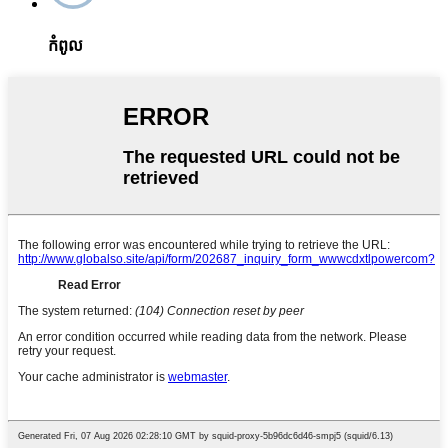
កំពូល