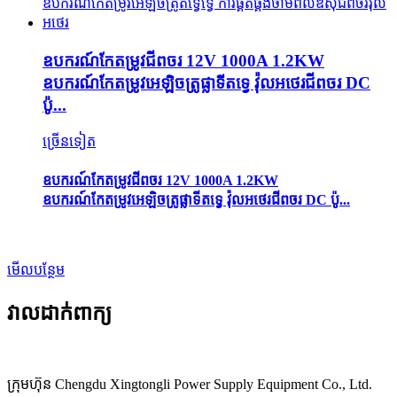
ឧបករណ៍កែតម្រូវជីពចរ 12V 1000A 1.2KW
ឧបករណ៍កែតម្រូវអេឡិចត្រូផ្លាទីតទ្វេ វ៉ុលអថេរជីពចរ DC
ប៉ូ...
ច្រើនទៀត
ឧបករណ៍កែតម្រូវជីពចរ 12V 1000A 1.2KW
ឧបករណ៍កែតម្រូវអេឡិចត្រូផ្លាទីតទ្វេ វ៉ុលអថេរជីពចរ DC ប៉ូ...
មើលបន្ថែម
វាលដាក់ពាក្យ
ក្រុមហ៊ុន Chengdu Xingtongli Power Supply Equipment Co., Ltd.