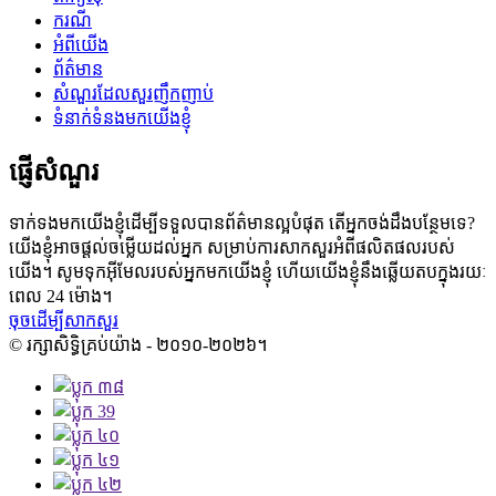
ករណី
អំពីយើង
ព័ត៌មាន
សំណួរដែលសួរញឹកញាប់
ទំនាក់ទំនងមកយើងខ្ញុំ
ផ្ញើសំណួរ
ទាក់ទងមកយើងខ្ញុំដើម្បីទទួលបានព័ត៌មានល្អបំផុត តើអ្នកចង់ដឹងបន្ថែមទេ?
យើងខ្ញុំអាចផ្តល់ចម្លើយដល់អ្នក សម្រាប់ការសាកសួរអំពីផលិតផលរបស់
យើង។ សូមទុកអ៊ីមែលរបស់អ្នកមកយើងខ្ញុំ ហើយយើងខ្ញុំនឹងឆ្លើយតបក្នុងរយៈ
ពេល 24 ម៉ោង។
ចុចដើម្បីសាកសួរ
© រក្សាសិទ្ធិគ្រប់យ៉ាង - ២០១០-២០២៦។