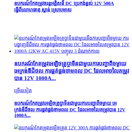
ឧបករណ៍កែតម្រូវចរន្តអគ្គិសនី DC ប្រេកង់ខ្ពស់ 12V 500A
ធ្វើពីលោហធាតុ ស្ពាន់ ស្រោបមាស
ឧបករណ៍កែតម្រូវអេឡិចត្រូប្លាទីនជាមួយការបញ្ជាពីចម្ងាយ
អេក្រង់ឌីជីថល ការផ្គត់ផ្គង់ថាមពល DC ដែលអាចលៃតម្រូវ
បាន 12V 1000A...
ច្រើនទៀត
ឧបករណ៍កែតម្រូវអេឡិចត្រូប្លាទីនជាមួយការបញ្ជាពីចម្ងាយ អេ
ក្រង់ឌីជីថល ការផ្គត់ផ្គង់ថាមពល DC ដែលអាចលៃតម្រូវបាន 12V
1000A...