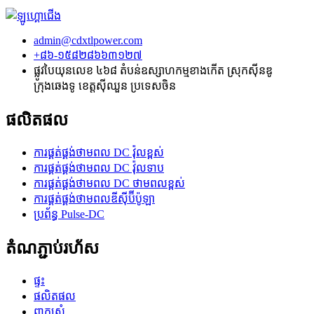
admin@cdxtlpower.com
+៨៦-១៥៨២៨៦៦៣១២៧
ផ្លូវបៃយុនលេខ ៤៦៨ តំបន់ឧស្សាហកម្មខាងកើត ស្រុកស៊ីនឌូ
ក្រុងឆេងទូ ខេត្តស៊ីឈួន ប្រទេសចិន
ផលិតផល
ការផ្គត់ផ្គង់ថាមពល DC វ៉ុលខ្ពស់
ការផ្គត់ផ្គង់ថាមពល DC វ៉ុលទាប
ការផ្គត់ផ្គង់ថាមពល DC ថាមពលខ្ពស់
ការផ្គត់ផ្គង់ថាមពលឌីស៊ីប៊ីប៉ូឡា
ប្រព័ន្ធ Pulse-DC
តំណភ្ជាប់រហ័ស
ផ្ទះ
ផលិតផល
ពាក្យសុំ