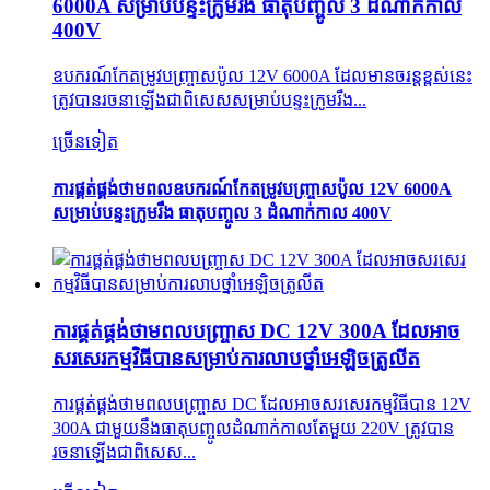
6000A សម្រាប់បន្ទះក្រូមរឹង ធាតុបញ្ចូល 3 ដំណាក់កាល
400V
ឧបករណ៍កែតម្រូវបញ្ច្រាសប៉ូល 12V 6000A ដែលមានចរន្តខ្ពស់នេះ
ត្រូវបានរចនាឡើងជាពិសេសសម្រាប់បន្ទះក្រូមរឹង...
ច្រើនទៀត
ការផ្គត់ផ្គង់ថាមពលឧបករណ៍កែតម្រូវបញ្ច្រាសប៉ូល 12V 6000A
សម្រាប់បន្ទះក្រូមរឹង ធាតុបញ្ចូល 3 ដំណាក់កាល 400V
ការផ្គត់ផ្គង់ថាមពលបញ្ច្រាស DC 12V 300A ដែលអាច
សរសេរកម្មវិធីបានសម្រាប់ការលាបថ្នាំអេឡិចត្រូលីត
ការផ្គត់ផ្គង់ថាមពលបញ្ច្រាស DC ដែលអាចសរសេរកម្មវិធីបាន 12V
300A ជាមួយនឹងធាតុបញ្ចូលដំណាក់កាលតែមួយ 220V ត្រូវបាន
រចនាឡើងជាពិសេស...