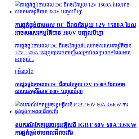
ការផ្គត់ផ្គង់ថាមពល DC ជីពចរតែមួយ 12V 1500A ដែល
អាចសរសេរកម្មវិធីបាន 380V បញ្ចូលបីហ្វា
ការផ្គត់ផ្គង់ថាមពល DC ជីពចរតែមួយដែលអាចសរសេរកម្មវិធីបាន
12V 1500A នេះត្រូវបានរចនាឡើងសម្រាប់ឧស្សាហកម្មដែលមាន
ចរន្តខ្ពស់...
ច្រើនទៀត
ការផ្គត់ផ្គង់ថាមពល DC ជីពចរតែមួយ 12V 1500A ដែលអាច
សរសេរកម្មវិធីបាន 380V បញ្ចូលបីហ្វា
ឧបករណ៍កែតម្រូវចរន្តអគ្គិសនី IGBT 60V 60A 3.6KW
ការផ្គត់ផ្គង់ថាមពលជីពចរពីរ