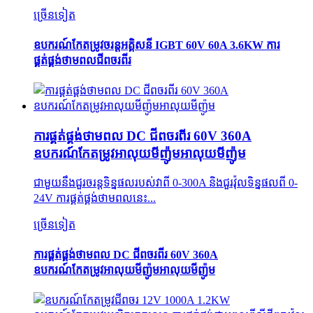
ច្រើនទៀត
ឧបករណ៍កែតម្រូវចរន្តអគ្គិសនី IGBT 60V 60A 3.6KW ការ
ផ្គត់ផ្គង់ថាមពលជីពចរពីរ
ការផ្គត់ផ្គង់ថាមពល DC ជីពចរពីរ 60V 360A
ឧបករណ៍កែតម្រូវអាលុយមីញ៉ូមអាលុយមីញ៉ូម
ជាមួយនឹងជួរចរន្តទិន្នផលរបស់វាពី 0-300A និងជួរវ៉ុលទិន្នផលពី 0-
24V ការផ្គត់ផ្គង់ថាមពលនេះ...
ច្រើនទៀត
ការផ្គត់ផ្គង់ថាមពល DC ជីពចរពីរ 60V 360A
ឧបករណ៍កែតម្រូវអាលុយមីញ៉ូមអាលុយមីញ៉ូម