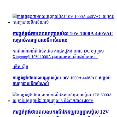
ការផ្គត់ផ្គង់ថាមពលបញ្ច្រាសប៉ូល 10V 1000A 440VAC
សម្រាប់ការព្យាបាលទឹកសំណល់
ការពិពណ៌នាអំពីផលិតផល ការផ្គត់ផ្គង់ថាមពល DC បញ្ច្រាស
Xingtongli 10V 1000A ត្រូវបានរចនាឡើងជាពិសេស...
ច្រើនទៀត
ការផ្គត់ផ្គង់ថាមពលបញ្ច្រាសប៉ូល 10V 1000A 440VAC សម្រាប់
ការព្យាបាលទឹកសំណល់
ការផ្គត់ផ្គង់ថាមពលឧបករណ៍កែតម្រូវបញ្ច្រាសប៉ូល 12V