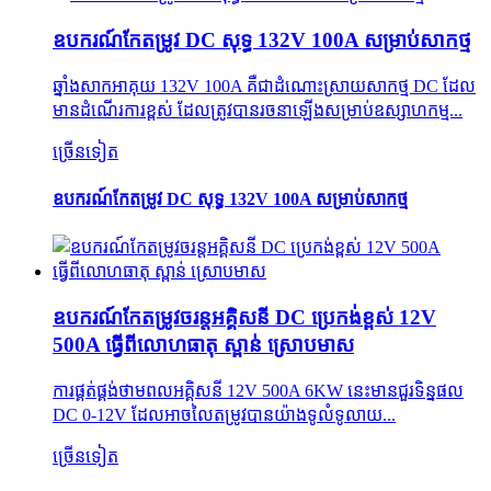
ឧបករណ៍កែតម្រូវ DC សុទ្ធ 132V 100A សម្រាប់សាកថ្ម
ឆ្នាំងសាកអាគុយ 132V 100A គឺជាដំណោះស្រាយសាកថ្ម DC ដែល
មានដំណើរការខ្ពស់ ដែលត្រូវបានរចនាឡើងសម្រាប់ឧស្សាហកម្ម...
ច្រើនទៀត
ឧបករណ៍កែតម្រូវ DC សុទ្ធ 132V 100A សម្រាប់សាកថ្ម
ឧបករណ៍កែតម្រូវចរន្តអគ្គិសនី DC ប្រេកង់ខ្ពស់ 12V
500A ធ្វើពីលោហធាតុ ស្ពាន់ ស្រោបមាស
ការផ្គត់ផ្គង់ថាមពលអគ្គិសនី 12V 500A 6KW នេះមានជួរទិន្នផល
DC 0-12V ដែលអាចលៃតម្រូវបានយ៉ាងទូលំទូលាយ...
ច្រើនទៀត