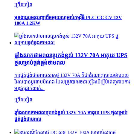
ច្រើនទៀត
មុខងាររូបមន្តបញ្ជាពីចម្ងាយសម្រាប់កម្មវិធី PLC CC CV 12V
100A 1.2KW
ឆ្នាំងសាក​ថាមពល​ប្រេកង់​ខ្ពស់ 132V 70A អាគុយ UPS
ថ្ម​សម្រាប់​ផ្គត់ផ្គង់​ថាមពល
ការផ្គត់ផ្គង់ថាមពលសាកថ្ម 132V 70A គឺជាដំណោះស្រាយថាមពល
ដែលបានប្ដូរតាមបំណង ដែលត្រូវបានរចនាឡើងដើម្បីបំពេញតាមការ
អនុវត្តជាក់លាក់...
ច្រើនទៀត
ឆ្នាំងសាក​ថាមពល​ប្រេកង់​ខ្ពស់ 132V 70A អាគុយ UPS ថ្ម​សម្រាប់​
ផ្គត់ផ្គង់​ថាមពល