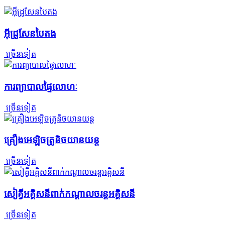
អ៊ីដ្រូសែនបៃតង
ច្រើនទៀត
ការព្យាបាលផ្ទៃលោហៈ
ច្រើនទៀត
គ្រឿងអេឡិចត្រូនិចយានយន្ត
ច្រើនទៀត
សៀគ្វីអគ្គិសនីពាក់កណ្តាលចរន្តអគ្គិសនី
ច្រើនទៀត