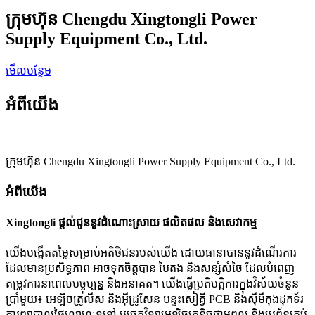
ក្រុមហ៊ុន Chengdu Xingtongli Power
Supply Equipment Co., Ltd.
មើលបន្ថែម
អំពីយើង
ក្រុមហ៊ុន Chengdu Xingtongli Power Supply Equipment Co., Ltd.
អំពីយើង
Xingtongli ផ្តល់ជូននូវដំណោះស្រាយ ផលិតផល និងសេវាកម្ម
យើងបង្កើតតម្លៃសម្រាប់អតិថិជនរបស់យើង ដោយធានាបាននូវដំណើរការ
ដែលមានប្រសិទ្ធភាព អាចទុកចិត្តបាន បៃតង និងសន្សំសំចៃ ដែលបំពេញ
តម្រូវការនាពេលបច្ចុប្បន្ន និងអនាគត។ យើងធ្វើប្រតិបត្តិការក្នុងវិស័យចំនួន
ប្រាំមួយ៖ អេឡិចត្រូលីស និងអ៊ីដ្រូសែន បន្ទះសៀគ្វី PCB និងស៊ីមីកុងដុកទ័រ
ការព្យាបាលផ្ទៃលោហៈទូទៅ បច្ចេកវិទ្យាអេឡិចត្រូនិចថាមពល និងប្រព័ន្ធគ្រប់