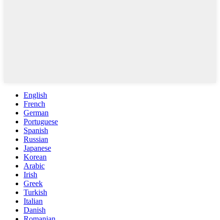
English
French
German
Portuguese
Spanish
Russian
Japanese
Korean
Arabic
Irish
Greek
Turkish
Italian
Danish
Romanian