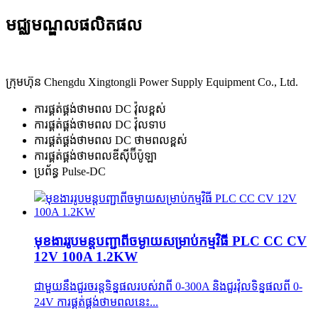
មជ្ឈមណ្ឌលផលិតផល
ក្រុមហ៊ុន Chengdu Xingtongli Power Supply Equipment Co., Ltd.
ការផ្គត់ផ្គង់ថាមពល DC វ៉ុលខ្ពស់
ការផ្គត់ផ្គង់ថាមពល DC វ៉ុលទាប
ការផ្គត់ផ្គង់ថាមពល DC ថាមពលខ្ពស់
ការផ្គត់ផ្គង់ថាមពលឌីស៊ីប៊ីប៉ូឡា
ប្រព័ន្ធ Pulse-DC
មុខងាររូបមន្តបញ្ជាពីចម្ងាយសម្រាប់កម្មវិធី PLC CC CV
12V 100A 1.2KW
ជាមួយនឹងជួរចរន្តទិន្នផលរបស់វាពី 0-300A និងជួរវ៉ុលទិន្នផលពី 0-
24V ការផ្គត់ផ្គង់ថាមពលនេះ...