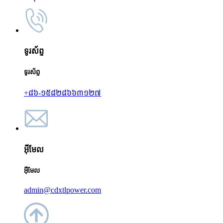
ទូរស័ព្ទ
ទូរស័ព្ទ
+៨៦-១៥៨២៨៦៦៣១២៧
អ៊ីមែល
អ៊ីមែល
admin@cdxtlpower.com