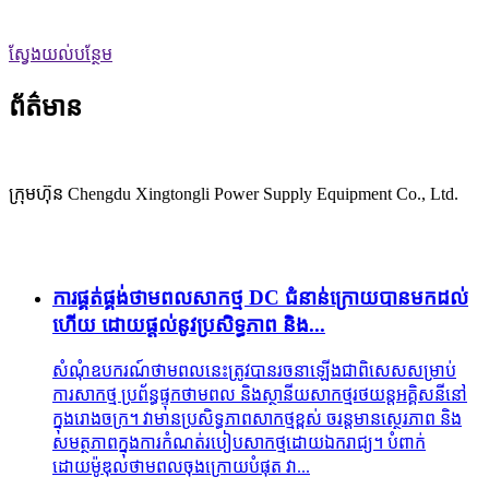
ស្វែងយល់បន្ថែម
ព័ត៌មាន
ក្រុមហ៊ុន Chengdu Xingtongli Power Supply Equipment Co., Ltd.
ការផ្គត់ផ្គង់ថាមពលសាកថ្ម DC ជំនាន់ក្រោយបានមកដល់
ហើយ ដោយផ្តល់នូវប្រសិទ្ធភាព និង...
សំណុំឧបករណ៍ថាមពលនេះត្រូវបានរចនាឡើងជាពិសេសសម្រាប់
ការសាកថ្ម ប្រព័ន្ធផ្ទុកថាមពល និងស្ថានីយសាកថ្មរថយន្តអគ្គិសនីនៅ
ក្នុងរោងចក្រ។ វាមានប្រសិទ្ធភាពសាកថ្មខ្ពស់ ចរន្តមានស្ថេរភាព និង
សមត្ថភាពក្នុងការកំណត់របៀបសាកថ្មដោយឯករាជ្យ។ បំពាក់
ដោយម៉ូឌុលថាមពលចុងក្រោយបំផុត វា...