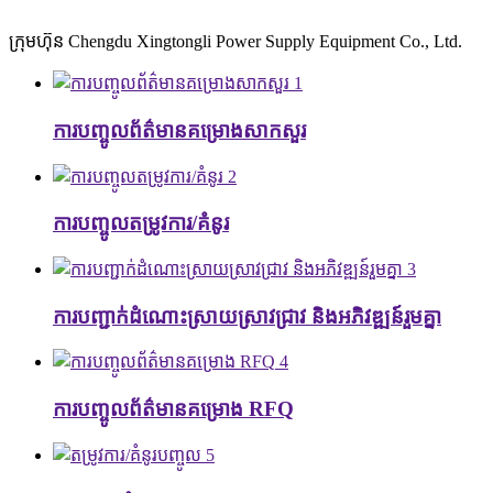
ក្រុមហ៊ុន Chengdu Xingtongli Power Supply Equipment Co., Ltd.
1
ការបញ្ចូលព័ត៌មានគម្រោងសាកសួរ
2
ការបញ្ចូលតម្រូវការ/គំនូរ
3
ការបញ្ជាក់ដំណោះស្រាយស្រាវជ្រាវ និងអភិវឌ្ឍន៍រួមគ្នា
4
ការបញ្ចូលព័ត៌មានគម្រោង RFQ
5