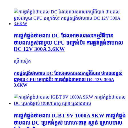
ការផ្គត់ផ្គង់ថាមពល DC ដែលអាចសរសេរកម្មវិធីបាន
ថាមពលខ្ពស់ជាមួយ CPU អេក្រង់ប៉ះ ការផ្គត់ផ្គង់ថាមពល
DC 12V 300A 3.6KW
ច្រើនទៀត
ការផ្គត់ផ្គង់ថាមពល DC ដែលអាចសរសេរកម្មវិធីបាន ថាមពលខ្ពស់
ជាមួយ CPU អេក្រង់ប៉ះ ការផ្គត់ផ្គង់ថាមពល DC 12V 300A
3.6KW
ការផ្គត់ផ្គង់ថាមពល IGBT 9V 1000A 9KW ការផ្គត់ផ្គង់
ថាមពល DC ប្រេកង់ខ្ពស់ លោហៈធាតុ ស្ពាន់ ស្រោបមាស