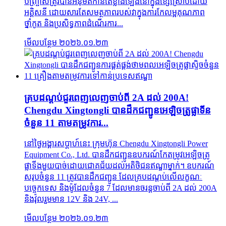
បញ្ច្រាស​ត្រូវ​បាន​អនុម័ត​កាន់តែខ្លាំងឡើង​នៅក្នុង​ខ្សែ​ស្រោប​ដោយ​
អគ្គិសនី ដោយសារតែ​សមត្ថភាព​របស់​វា​ក្នុង​ការ​កែលម្អ​គុណភាព​
ថ្នាំកូត និង​ប្រសិទ្ធភាព​ដំណើរការ...
មើលបន្ថែម
២០២៦.០១.២៣
គ្របដណ្តប់ជួរពេញលេញចាប់ពី 2A ដល់ 200A!
Chengdu Xingtongli បានដឹកជញ្ជូនអេឡិចត្រូផ្លាទីន
ចំនួន 11 តាមតម្រូវការ...
នៅថ្ងៃអង្គារសប្តាហ៍នេះ ក្រុមហ៊ុន Chengdu Xingtongli Power
Equipment Co., Ltd. បានដឹកជញ្ជូនឧបករណ៍កែតម្រូវអេឡិចត្រូ
ផ្លាទីងមួយបាច់ដោយជោគជ័យដល់អតិថិជនឥណ្ឌាម្នាក់។ ឧបករណ៍
សរុបចំនួន 11 ត្រូវបានដឹកជញ្ជូន ដែលគ្របដណ្តប់លើលក្ខណៈ
បច្ចេកទេស និងម៉ូដែលចំនួន 7 ដែលមានចរន្តចាប់ពី 2A ដល់ 200A
និងវ៉ុលរួមមាន 12V និង 24V, ...
មើលបន្ថែម
២០២៦.០១.២៣