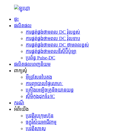
ផ្ទះ
ផលិតផល
ការផ្គត់ផ្គង់ថាមពល DC វ៉ុលខ្ពស់
ការផ្គត់ផ្គង់ថាមពល DC វ៉ុលទាប
ការផ្គត់ផ្គង់ថាមពល DC ថាមពលខ្ពស់
ការផ្គត់ផ្គង់ថាមពលឌីស៊ីប៊ីប៉ូឡា
ប្រព័ន្ធ Pulse-DC
ផលិតផលពេញនិយម
ពាក្យសុំ
អ៊ីដ្រូសែនបៃតង
ការព្យាបាលផ្ទៃលោហៈ
គ្រឿងអេឡិចត្រូនិចយានយន្ត
ស៊ីមីកុងដុកទ័រ/IC
ករណី
អំពីយើង
ប្រវត្តិរូបក្រុមហ៊ុន
ចក្ខុវិស័យអាជីវកម្ម
ប្រវត្តិសាស្ត្រ