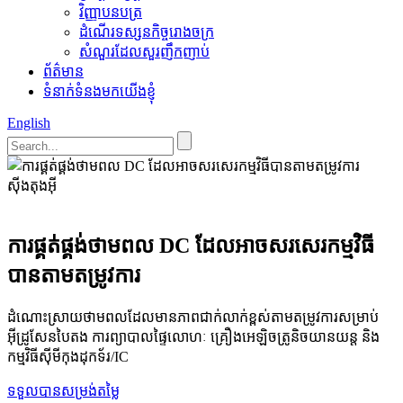
វិញ្ញាបនបត្រ
ដំណើរទស្សនកិច្ចរោងចក្រ
សំណួរដែលសួរញឹកញាប់
ព័ត៌មាន
ទំនាក់ទំនងមកយើងខ្ញុំ
English
ស៊ីងតុងអ៊ី
ការផ្គត់ផ្គង់ថាមពល DC ដែលអាចសរសេរកម្មវិធី
បានតាមតម្រូវការ
ដំណោះស្រាយថាមពលដែលមានភាពជាក់លាក់ខ្ពស់តាមតម្រូវការសម្រាប់
អ៊ីដ្រូសែនបៃតង ការព្យាបាលផ្ទៃលោហៈ គ្រឿងអេឡិចត្រូនិចយានយន្ត និង
កម្មវិធីស៊ីមីកុងដុកទ័រ/IC
ទទួលបានសម្រង់តម្លៃ