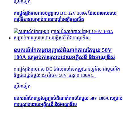
ច្រើនទៀត
ការផ្គត់ផ្គង់ថាមពលបញ្ច្រាស DC 12V 300A ដែលអាចសរសេរ
កម្មវិធីបានសម្រាប់ការលាបថ្នាំអេឡិចត្រូលីត
ឧបករណ៍កែតម្រូវបញ្ច្រាស់ដំណាក់កាលតែមួយ 50V
100A សម្រាប់ការស្រោបដោយអគ្គិសនី និងអាណូឌីស
ការផ្គត់ផ្គង់ថាមពល DC ដែលអាចលៃតម្រូវបានទ្វេទិស ជាមួយនឹង
ទិន្នផលជួរធំទូលាយ (វ៉ុល 0-50V, ចរន្ត 0-100A)...
ច្រើនទៀត
ឧបករណ៍កែតម្រូវបញ្ច្រាស់ដំណាក់កាលតែមួយ 50V 100A សម្រាប់
ការស្រោបដោយអគ្គិសនី និងអាណូឌីស