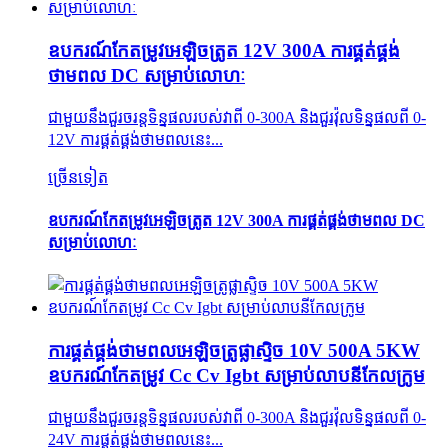
ឧបករណ៍កែតម្រូវអេឡិចត្រូត 12V 300A ការផ្គត់ផ្គង់
ថាមពល DC សម្រាប់លោហៈ
ជាមួយនឹងជួរចរន្តទិន្នផលរបស់វាពី 0-300A និងជួរវ៉ុលទិន្នផលពី 0-
12V ការផ្គត់ផ្គង់ថាមពលនេះ...
ច្រើនទៀត
ឧបករណ៍កែតម្រូវអេឡិចត្រូត 12V 300A ការផ្គត់ផ្គង់ថាមពល DC
សម្រាប់លោហៈ
ការផ្គត់ផ្គង់ថាមពលអេឡិចត្រូផ្លាស្ទិច 10V 500A 5KW
ឧបករណ៍កែតម្រូវ Cc Cv Igbt សម្រាប់លាបនីកែលក្រូម
ជាមួយនឹងជួរចរន្តទិន្នផលរបស់វាពី 0-300A និងជួរវ៉ុលទិន្នផលពី 0-
24V ការផ្គត់ផ្គង់ថាមពលនេះ...