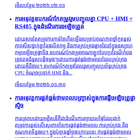
មើលបន្ថែម
២០២៦.០២.០១
ការអនុវត្តឧបករណ៍កែតម្រូវរួមបញ្ចូលគ្នា CPU + HMI +
RS485 ក្នុងដំណើរការអេឡិចត្រូត
ដោយសារតែតម្រូវការកាន់តែកើនឡើងសម្រាប់គុណភាពថ្នាំកូតខ្ពស់
ភាពស៊ីសង្វាក់គ្នានៃផលិតកម្ម និងការគ្រប់គ្រងឆ្លាតវៃនៅក្នុងឧស្សាហ
កម្មអេឡិចត្រូផ្លាទីង ឧបករណ៍កែតម្រូវអាណាឡូកបែបប្រពៃណីកំពុង
ត្រូវបានជំនួសបន្តិចម្តងៗដោយការផ្គត់ផ្គង់ថាមពលដែលគ្រប់គ្រង
ដោយឌីជីថល។ ឧបករណ៍កែតម្រូវដែលរួមបញ្ចូលប្រព័ន្ធគ្រប់គ្រង
CPU ចំណុចប្រទាក់ HMI និង...
មើលបន្ថែម
២០២៦.០១.៣០
ការអនុវត្តការផ្គត់ផ្គង់ថាមពលបញ្ច្រាស់ក្នុងការធ្វើអេឡិចត្រូផ្លា
ស្ទិច
ការ​ស្រោប​ដោយ​អគ្គិសនី​គឺជា​ដំណើរការ​ព្យាបាល​ផ្ទៃ​ដែល​ដាក់​
តម្រូវការ​ខ្ពស់​លើ​ស្ថេរភាព​នៃ​ការផ្គត់ផ្គង់​ថាមពល ការគ្រប់គ្រង និង​
គុណភាព​ទិន្នផល។ ក្នុង​ប៉ុន្មាន​ឆ្នាំ​ចុងក្រោយ​នេះ ការផ្គត់ផ្គង់​ថាមពល​